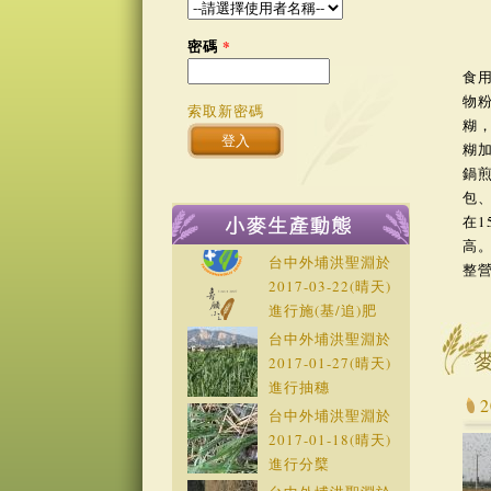
密碼
*
食
物
索取新密碼
糊
糊
鍋
包
在1
高
台中外埔洪聖淵於
整營
2017-03-22
(晴天)
進行施(基/追)肥
台中外埔洪聖淵於
2017-01-27
(晴天)
進行抽穗
台中外埔洪聖淵於
2017-01-18
(晴天)
進行分櫱