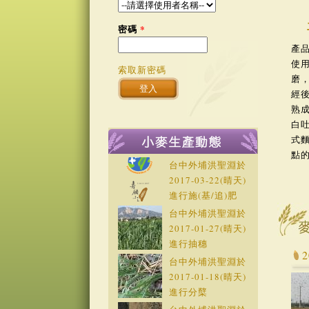
密碼
*
產
使
索取新密碼
磨
經
熟
白
式
點
台中外埔洪聖淵於
2017-03-22
(晴天)
進行施(基/追)肥
台中外埔洪聖淵於
2017-01-27
(晴天)
進行抽穗
台中外埔洪聖淵於
2017-01-18
(晴天)
進行分櫱