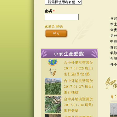
密碼
*
喜
本
索取新密碼
全
另
中
條的
氣
台灣
台中外埔洪聖淵於
件不
2017-03-22
(晴天)
進行施(基/追)肥
台中外埔洪聖淵於
2017-01-27
(晴天)
進行抽穗
台中外埔洪聖淵於
2017-01-18
(晴天)
進行分櫱